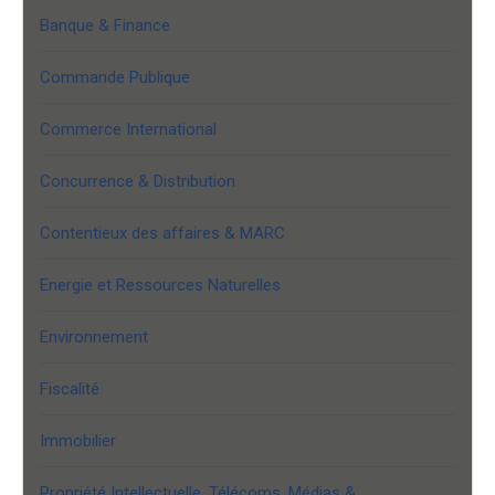
Banque & Finance
Commande Publique
Commerce International
Concurrence & Distribution
Contentieux des affaires & MARC
Energie et Ressources Naturelles
Environnement
Fiscalité
Immobilier
Propriété Intellectuelle, Télécoms, Médias &